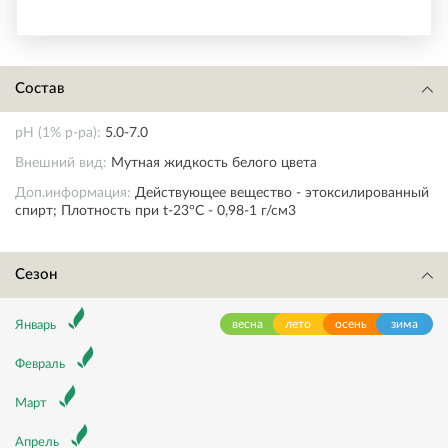
Состав
pH (1% p-pa):
5.0-7.0
Внешний вид:
Мутная жидкость белого цвета
Доп.информация:
Действующее вещество - этоксилированный
спирт; Плотность при t-23°С - 0,98-1 г/см3
Сезон
весна
лето
осень
зима
Январь
Февраль
Март
Апрель