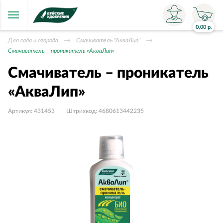
0,00
р.
Для сада и огорода
Смачиватель "АкваЛип"
Смачиватель – проникатель «АкваЛип»
Смачиватель – проникатель
«АкваЛип»
Артикул:
431453
Штрихкод:
4680613442235