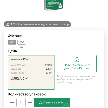
11543 человека просматривали этот товар
Фасовка
200
500
мл
мл
Цена
упаковка 12 шт.
Получить спец. цену
за шт. (200 мл)
173.53
для ИП или Юр. лиц
общий вес
2.4
кг
общее кол-во
12
шт
Для получения специальных цен
2082.36
₽
требуется регистрация, как ИП
или Юр. лицо.
Количество упаковок
Добавить в заказ