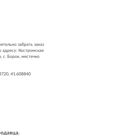
ятельно забрать заказ
о адресу: Костромская
, с. Борок, местечко
3720, 41.608840
родавца.