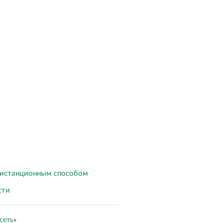
дистанционным способом
сти
сеть
»