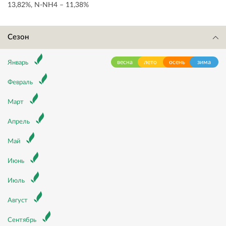
13,82%, N-NH4 – 11,38%
Сезон
весна
лето
осень
зима
Январь
Февраль
Март
Апрель
Май
Июнь
Июль
Август
Сентябрь