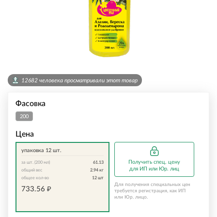
12682 человека просматривали этот товар
Фасовка
200
мл
Цена
упаковка 12 шт.
Получить спец. цену
за шт. (200 мл)
61.13
для ИП или Юр. лиц
общий вес
2.94
кг
общее кол-во
12
шт
Для получения специальных цен
733.56
₽
требуется регистрация, как ИП
или Юр. лицо.