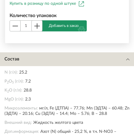
Купить в розницу по одной штуке
Количество упаковок
Добавить в заказ
Состав
N (г/л):
25.2
P
O
(г/л):
7.2
2
5
K
O (г/л):
28.8
2
MgO (г/л):
2.3
Микроэлементы:
мг/л, Fe (ДТПА) – 77.76; Mn (ЭДТА) – 60.48; Zn
(ЭДТА) – 20.16; Cu (ЭДТА) – 14.4; Mo – 5.76; B – 28.8
Внешний вид:
Жидкость желтого цвета
Доп.информация:
Азот (N) общий - 25,2 %, в т.ч. N-NО3 –