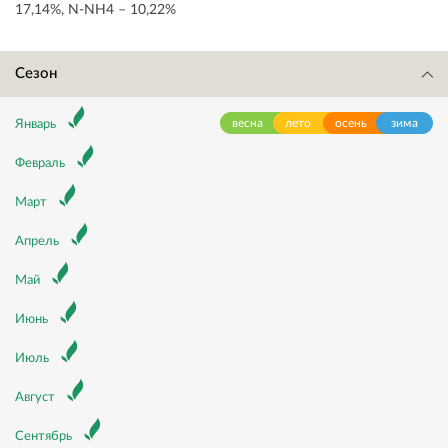
17,14%, N-NH4 – 10,22%
Сезон
весна
лето
осень
зима
Январь
Февраль
Март
Апрель
Май
Июнь
Июль
Август
Сентябрь