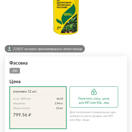
21805 человек просматривали этот товар
Фасовка
200
мл
Цена
упаковка 12 шт.
Получить спец. цену
за шт. (200 мл)
66.63
для ИП или Юр. лиц
общий вес
2.94
кг
общее кол-во
12
шт
Для получения специальных цен
799.56
₽
требуется регистрация, как ИП
или Юр. лицо.