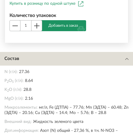
Купить в розницу по одной штуке
Количество упаковок
Добавить в заказ
Состав
N (г/л):
27.36
P
O
(г/л):
8.64
2
5
K
O (г/л):
28.8
2
MgO (г/л):
2.16
Микроэлементы:
мг/л, Fe (ДТПА) – 77.76; Mn (ЭДТА) – 60.48; Zn
(ЭДТА) – 20.16; Cu (ЭДТА) – 14.4; Mo – 5.76; B – 28.8
Внешний вид:
Жидкость зеленого цвета
Доп.информация:
Азот (N) общий - 27,36 %, в т.ч. N-NО3 –