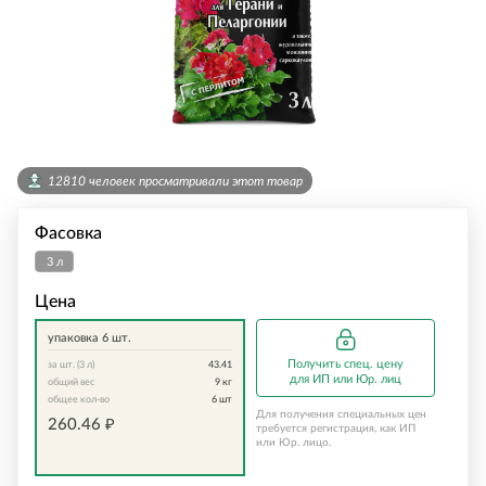
12810 человек просматривали этот товар
Фасовка
3 л
Цена
упаковка 6 шт.
Получить спец. цену
за шт. (3 л)
43.41
для ИП или Юр. лиц
общий вес
9
кг
общее кол-во
6
шт
Для получения специальных цен
260.46
₽
требуется регистрация, как ИП
или Юр. лицо.