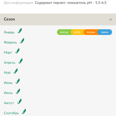
Доп.информация:
Содержит перлит; показатель pH - 5.5-6.5
Сезон
весна
лето
осень
зима
Январь
Февраль
Март
Апрель
Май
Июнь
Июль
Август
Сентябрь