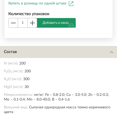
Купить в розницу по одной штуке
Количество упаковок
Добавить в заказ
Состав
N (мг/л):
200
P
O
(мг/л):
200
2
5
K
O (мг/л):
300
2
MgO (мг/л):
30
Микроэлементы:
мг/кг: Fe – 0.8-2.0; Cu – 3.0-5.0; Zn – 0.2-0.3;
Mo – 0.1-0.4; Mn – 8.0-40.0; B – 0.4-1.6
Внешний вид:
Сыпучая однородная масса темно-коричневого
цвета