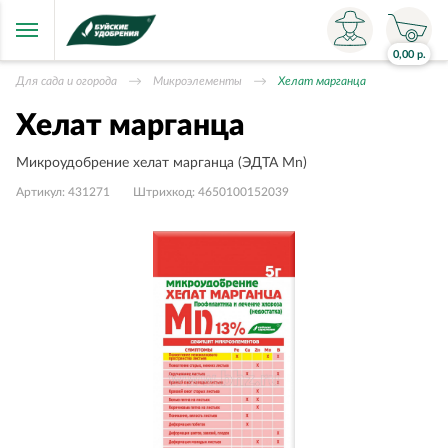
0,00
р.
Для сада и огорода
Микроэлементы
Хелат марганца
Хелат марганца
Микроудобрение хелат марганца (ЭДТА Mn)
Артикул:
431271
Штрихкод:
4650100152039