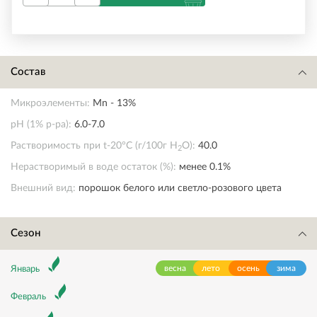
Состав
Микроэлементы:
Mn - 13%
pH (1% p-pa):
6.0-7.0
Растворимость при t-20°С (г/100г Н
О):
40.0
2
Нерастворимый в воде остаток (%):
менее 0.1%
Внешний вид:
порошок белого или светло-розового цвета
Сезон
весна
лето
осень
зима
Январь
Февраль