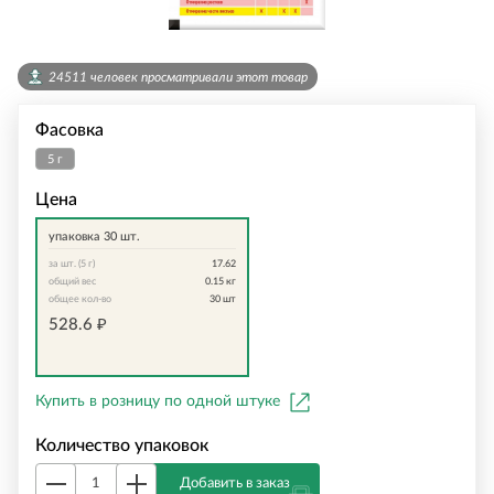
24511 человек просматривали этот товар
Фасовка
5 г
Цена
упаковка 30 шт.
за шт. (5 г)
17.62
общий вес
0.15
кг
общее кол-во
30
шт
528.6
₽
Купить в розницу по одной штуке
Количество упаковок
Добавить в заказ