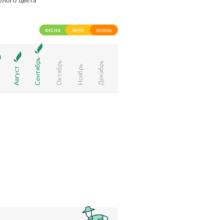
лого цвета
весна
лето
осень
Сентябрь
Октябрь
Декабрь
Ноябрь
Август