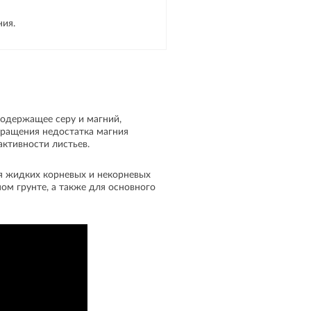
ния.
одержащее серу и магний,
вращения недостатка магния
активности листьев.
я жидких корневых и некорневых
ом грунте, а также для основного