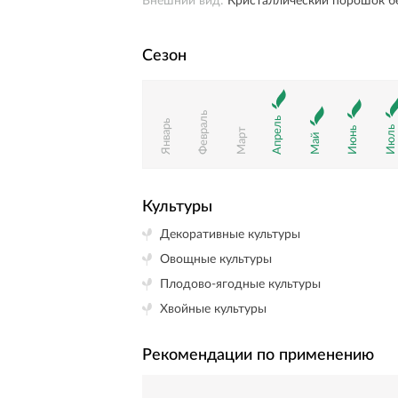
Внешний вид:
Кристаллический порошок бе
Сезон
Февраль
Апрель
Январь
Июль
Июнь
Март
Май
Культуры
Декоративные культуры
Овощные культуры
Плодово-ягодные культуры
Хвойные культуры
Рекомендации по применению