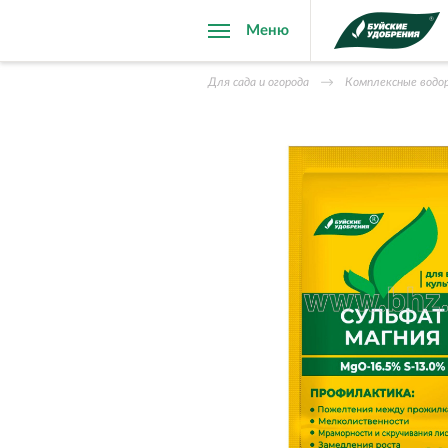
Меню
Для сада и огорода
Комплексные водо