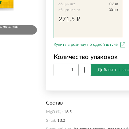
общий вес
0.6
кг
общее кол-во
30
шт
271.5
₽
вали этот
Купить в розницу по одной штуке
Количество упаковок
Добавить в зак
Состав
MgO (%):
16.5
S (%):
13.0