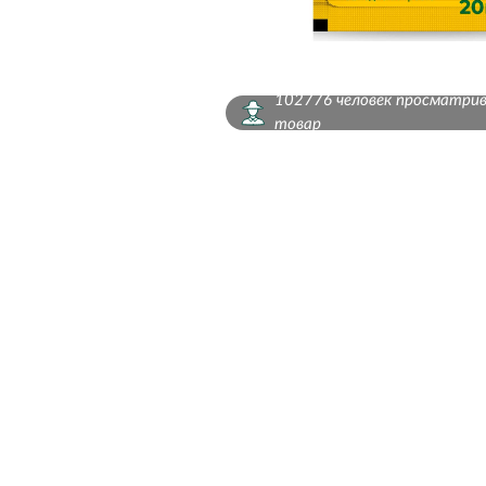
102776 человек просматри
товар