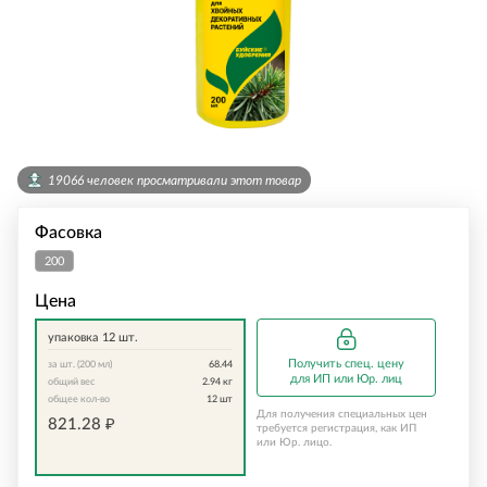
19066 человек просматривали этот товар
Фасовка
200
мл
Цена
упаковка 12 шт.
Получить спец. цену
за шт. (200 мл)
68.44
для ИП или Юр. лиц
общий вес
2.94
кг
общее кол-во
12
шт
Для получения специальных цен
821.28
₽
требуется регистрация, как ИП
или Юр. лицо.