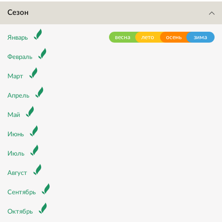
Сезон
весна
лето
осень
зима
Январь
Февраль
Март
Апрель
Май
Июнь
Июль
Август
Сентябрь
Октябрь