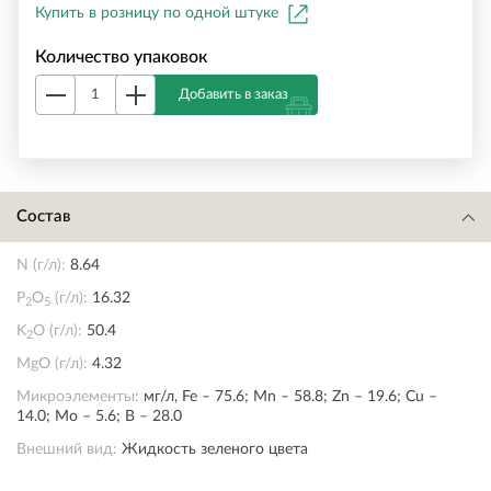
Купить в розницу по одной штуке
Количество упаковок
Добавить в заказ
Состав
N (г/л):
8.64
P
O
(г/л):
16.32
2
5
K
O (г/л):
50.4
2
MgO (г/л):
4.32
Микроэлементы:
мг/л, Fe – 75.6; Mn – 58.8; Zn – 19.6; Cu –
14.0; Mo – 5.6; B – 28.0
Внешний вид:
Жидкость зеленого цвета