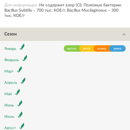
Доп.информация:
Не содержит хлор (Cl). Полезные бактерии:
Bacillus Subtilis – 700 тыс. КОЕ/г, Bacillus Mucilaginosus – 300
тыс. КОЕ/г
Сезон
весна
лето
осень
зима
Январь
Февраль
Март
Апрель
Май
Июнь
Июль
Август