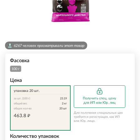
6267 человек просматривали этот товар
Фасовка
100 г
Цена
упаковка 20 шт.
Получить спец. цену
за шт. (100 г)
23.19
для ИП или Юр. лиц
общий вес
2
кг
общее кол-во
20
шт
Для получения специальных цен
463.8
₽
требуется регистрация, как ИП
или Юр. лицо.
Количество упаковок