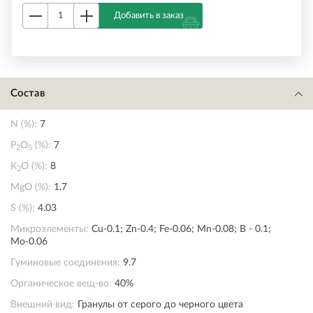
Добавить в заказ
Состав
N (%):
7
P
O
(%):
7
2
5
K
O (%):
8
2
MgO (%):
1.7
S (%):
4.03
Микроэлементы:
Cu-0.1; Zn-0.4; Fe-0.06; Mn-0.08; В - 0.1;
Мо-0.06
Гуминовые соединения:
9.7
Органическое вещ-во:
40%
Внешний вид:
Гранулы от серого до черного цвета