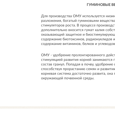
ГУМИНОВЫЕ В
Для производства ОМУ используется низи
разложения, богатый гуминовыми веществ
стимуляторов роста. В процессе производс
дополнительно вносится гумат калия собс
оказывающий защитное и биостимулирующ
содержание биотоксинов, радионуклидов
содержание витаминов, белков и углеводов
ОМУ - удобрение пролонгированного дейст
стимуляцией развития корней занимаются 
состав гранул. Попадая в почву, удобрение
способствуя прорастанию семян и развитию
корневая система достаточно развита, она
окружающей почвенной среды.