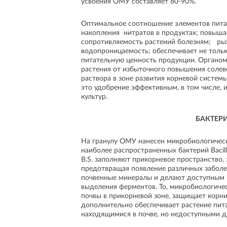
усвоения ОМУ составляет 80-90%.
Оптимальное соотношение элементов пита
накопления нитратов в продуктах; повыша
сопротивляемость растений болезням; рых
водопроницаемость; обеспечивает не тольк
питательную ценность продукции. Органо
растения от избыточного повышения солев
раствора в зоне развития корневой системы
это удобрение эффективным, в том числе,
культур.
БАКТЕР
На гранулу ОМУ нанесен микробиологическ
наиболее распространенных бактерий Bacillus
B.S. заполняют прикорневое пространство,
предотвращая появление различных заболе
почвенные минералы и делают доступным п
выделения ферментов. То, микробиологичес
почвы в прикорневой зоне, защищает корни
дополнительно обеспечивает растение пит
находящимися в почве, но недоступными д