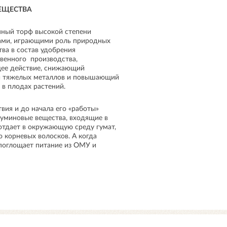
ЕЩЕСТВА
нный торф высокой степени
ами, играющими роль природных
тва в состав удобрения
твенного производства,
ее действие, снижающий
 и тяжелых металлов и повышающий
 в плодах растений.
вия и до начала его «работы»
гуминовые вещества, входящие в
 отдает в окружающую среду гумат,
 корневых волосков. А когда
 поглощает питание из ОМУ и