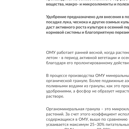
вещества, макро- и микроэлементы и полез
Удобрение предназначено для внесения в по
посадке лука, чеснока и других озимых кул
даст активного роста культуре в осенний пе
корневой системы и благоприятную перези
ОМУ работает ранней весной, когда расте
летом - в период активной вегетации и осе
благодаря его пролонгированному действи
В процессе производства ОМУ минеральны
органической грануле. Более подвижные а
поливными водами из гранулы, как это пр
удобрениями, а фосфор не образует нерас
растворе.
Органоминеральная гранула – это микрокл
растений. За счет этого коэффициент испо
содержащихся в ОМУ, выше по сравнению 
усваивается максимум 25–30% питательных 