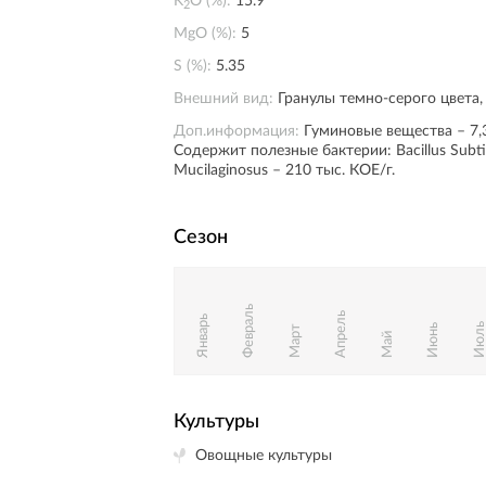
K
O (%):
15.9
2
MgO (%):
5
S (%):
5.35
Внешний вид:
Гранулы темно-серого цвета,
Доп.информация:
Гуминовые вещества – 7,
Содержит полезные бактерии: Bacillus Subtili
Mucilaginosus – 210 тыс. КОЕ/г.
Сезон
Февраль
Апрель
Январь
Июл
Июнь
Март
Май
Культуры
Овощные культуры