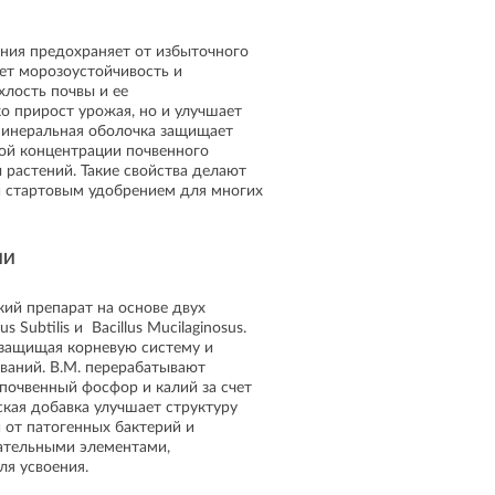
ния предохраняет от избыточного
ет морозоустойчивость и
лость почвы и ее
о прирост урожая, но и улучшает
минеральная оболочка защищает
ой концентрации почвенного
 растений. Такие свойства делают
 и стартовым удобрением для многих
ИИ
ий препарат на основе двух
 Subtilis и Bacillus Mucilaginosus.
 защищая корневую систему и
ваний. B.M. перерабатывают
очвенный фосфор и калий за счет
кая добавка улучшает структуру
 от патогенных бактерий и
ательными элементами,
ля усвоения.