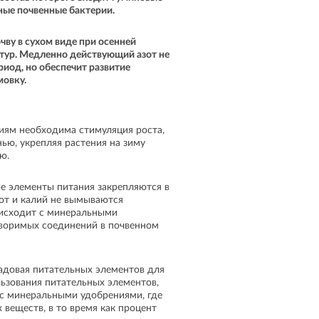
ные почвенные бактерии.
чву в сухом виде при осенней
ьтур. Медленно действующий азот не
риод, но обеспечит развитие
мовку.
ниям необходима стимуляция роста,
нью, укрепляя растения на зиму
ю.
е элементы питания закрепляются в
зот и калий не вымываются
оисходит с минеральными
творимых соединений в почвенном
адовая питательных элементов для
льзования питательных элементов,
с минеральными удобрениями, где
веществ, в то время как процент