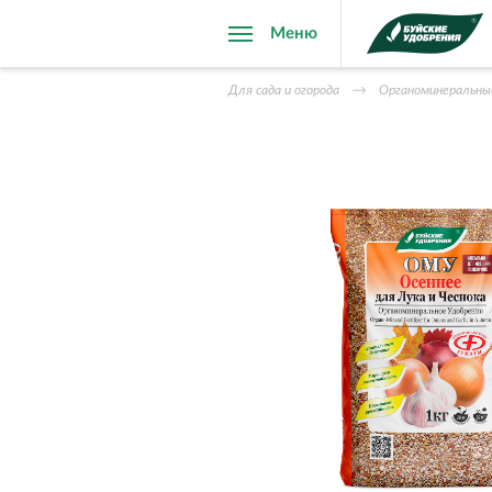
Меню
Для сада и огорода
Органоминеральны