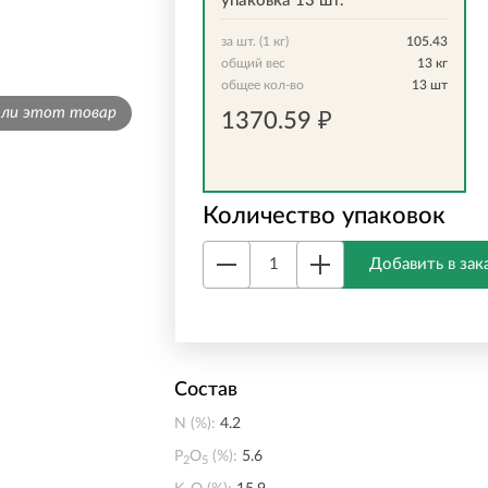
упаковка 13 шт.
за шт. (1 кг)
105.43
общий вес
13
кг
общее кол-во
13
шт
али этот товар
1370.59
₽
Количество упаковок
Добавить в зак
Состав
N (%):
4.2
P
O
(%):
5.6
2
5