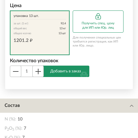
Цена
упаковка 13 шт.
Получить спец. цену
за шт. (1 кг)
92.4
для ИП или Юр. лиц
общий вес
13
кг
общее кол-во
13
шт
Для получения специальных цен
1201.2
₽
требуется регистрация, как ИП
или Юр. лицо.
Количество упаковок
Добавить в заказ
Состав
N (%):
10
P
O
(%):
7
2
5
K
O (%):
7