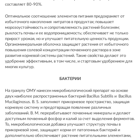
составляет 80-90%.
Оптимальное соотношение элементов питания предохраняет от
избыточного накопления нитратов в продуктах; повышает
морозоустойчивость и сопротивляемость растений болезням;
рыхлость почвы и ее водопроницаемость; обеспечивает не только
прирост урожая, но и улучшает питательную ценность продукции.
Органоминеральная оболочка защищает растения от избыточного
повышения солевой концентрации почвенного раствора в зоне
развития корневой системы растений. Такие свойства делают это
удобрение эффективным, в том числе, и стартовым удобрением для
многих культур.
БАКТЕРИИ
На гранулу ОМУ нанесен микробиологический препарат на основе
двух наиболее распространенных бактерий Bacillus Subtilis и Bacillus
Mucilaginosus. B. S. заполняют прикорневое пространство, защищая
корневую систему и предотвращая появление различных
заболеваний. B. M. перерабатывают почвенные минералы и делают
доступным почвенный фосфор и калий за счет выделения ферментов.
То, микробиологическая добавка улучшает структуру почвы в
прикорневой зоне, защищает корни от патогенных бактерий и
дополнительно обеспечивает растение питательными элементами,