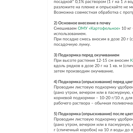
посадкой* 0,1% раствором (1 г на 1 л во
разложите на пленке и опрыскайте не м
Возможна совместная обработка с прот
2) Основное внесение в почву
Смешиваем
ОМУ «Картофельное»
10 кг 
использованием.
При посадке смесь вносим в дозе 20 г (
посадочную лунку.
3) Подкормка перед окучиванием
При высоте растения 12-15 см вносим
К
вдоль рядков в дозе 20 г на 1 кв. м (сп
затем производим окучивание.
4) Подкормка (опрыскивание) перед цв
Проводим листовую подкормку удобре
(рано утром, вечером или в пасмурную, 
корневой подкормки – 10-20 г/10 л, для 
рабочего раствора – обычная поливочна
5) Подкормка (опрыскивание) после цве
Проводим листовую подкормку удобре
(рано утром, вечером или в пасмурную, 
г (спичечный коробок) на 10 л воды до