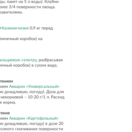
ды, пакет на 5 л воды). Клубни
енее 3/4 поверхности овоща.
равителями.
+
Калимагнезия
0,9 кг перед
спичечный коробок) на
альциевую селитру
, разбрасывая
ичечный коробок) в сухом виде,
етением
нием
Акварин «Универсальный»
не дождливую, погоду). Доза для
некорневой – 10-20 г/1 л. Расход
я норма.
тения
нием
Акварин «Картофельный»
не дождливую, погоду) в дозе 20
 полного смачивания поверхности