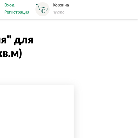
Вход
Корзина
Регистрация
пусто
я" для
в.м)