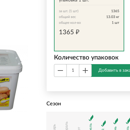
упаковка 1 шт.
за шт. (1 шт)
1365
общий вес
13.03
кг
общее кол-во
1
шт
1365
₽
Количество упаковок
Добавить в зак
Сезон
Февраль
Апрель