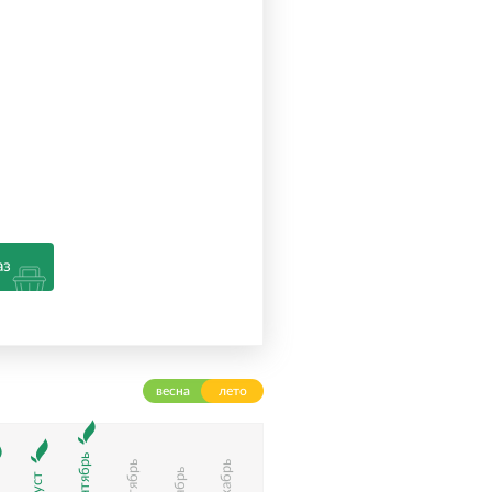
аз
весна
лето
Сентябрь
Октябрь
Декабрь
Ноябрь