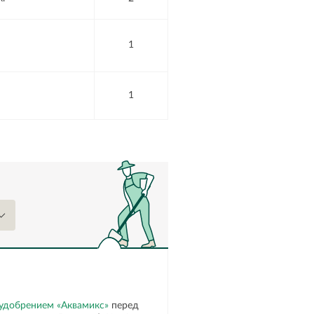
1
1
удобрением «Аквамикс»
перед