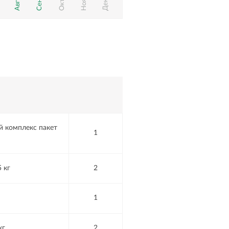
Август
й комплекс пакет
1
 кг
2
1
кг
2