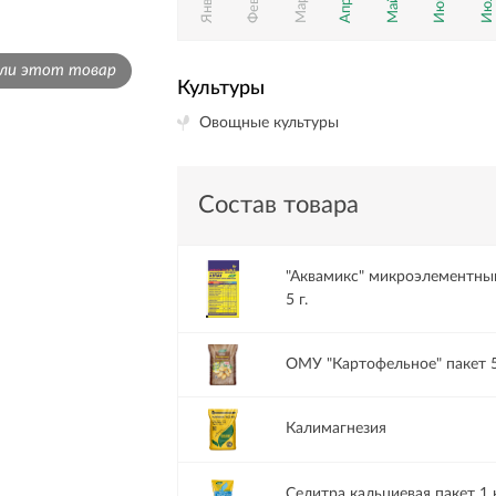
Январь
Июль
Июнь
Март
Май
али этот товар
Культуры
Овощные культуры
Состав товара
"Аквамикс" микроэлементны
5 г.
ОМУ "Картофельное" пакет 5
Калимагнезия
Селитра кальциевая пакет 1 