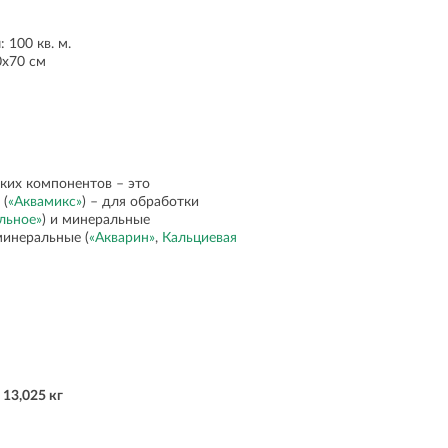
и
: 100 кв. м.
0х70 см
ких компонентов – это
 (
«Аквамикс»
) – для обработки
льное»
) и минеральные
минеральные (
«Акварин»
,
Кальциевая
 13,025 кг