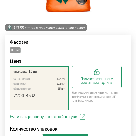
17988 человек просматривали этот товар
Фасовка
0.9 кг
Цена
упаковка 15 шт.
Получить спец. цену
за шт. (0.9 кг)
146.99
для ИП или Юр. лиц
общий вес
13.5
кг
общее кол-во
15
шт
Для получения специальных цен
2204.85
₽
требуется регистрация, как ИП
или Юр. лицо.
Купить в розницу по одной штуке
Количество упаковок