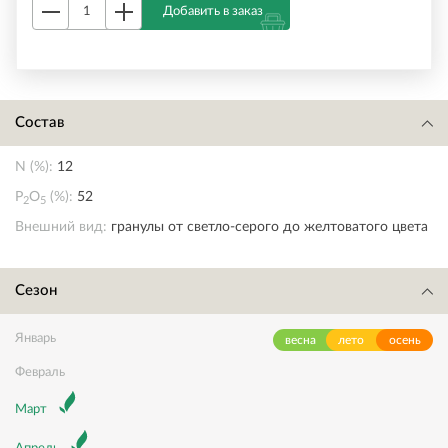
Добавить в заказ
Состав
N (%):
12
P
O
(%):
52
2
5
Внешний вид:
гранулы от светло-серого до желтоватого цвета
Сезон
Январь
весна
лето
осень
Февраль
Март