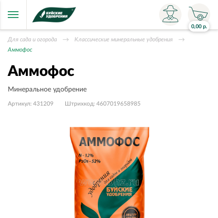
0,00
р.
Для сада и огорода
Классические минеральные удобрения
Аммофос
Аммофос
Минеральное удобрение
Артикул:
431209
Штрихкод:
4607019658985