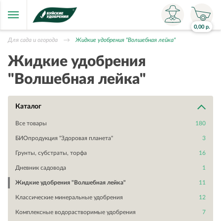
0,00
р.
Для сада и огорода
Жидкие удобрения "Волшебная лейка"
Жидкие удобрения
"Волшебная лейка"
Каталог
Все товары
180
БИОпродукция "Здоровая планета"
3
Грунты, субстраты, торфа
16
Дневник садовода
1
Жидкие удобрения "Волшебная лейка"
11
Классические минеральные удобрения
12
Комплексные водорастворимые удобрения
7