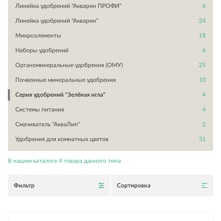
Линейка удобрений "Акварин ПРОФИ"
6
Линейка удобрений "Акварин"
24
Микроэлементы
18
Наборы удобрений
6
Органоминеральные удобрения (ОМУ)
25
Почвенные минеральные удобрения
10
Серия удобрений "Зелёная игла"
4
Системы питания
4
Смачиватель "АкваЛип"
2
Удобрения для комнатных цветов
31
В нашем каталоге
4
товара данного типа
Фильтр
Сортировка